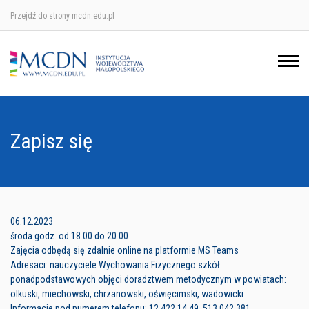
Przejdź do strony mcdn.edu.pl
Ośrodek w Krakowie
Ośrodek w Nowym Sączu
Ośrodek w Oświęcimu
Zapisz się
Ośrodek w Tarnowie
06.12.2023
środa godz. od 18.00 do 20.00
Zajęcia odbędą się zdalnie online na platformie MS Teams
Adresaci: nauczyciele Wychowania Fizycznego szkół
ponadpodstawowych objęci doradztwem metodycznym w powiatach:
olkuski, miechowski, chrzanowski, oświęcimski, wadowicki
Informacje pod numerem telefonu: 12 422 14 49, 513 042 381.