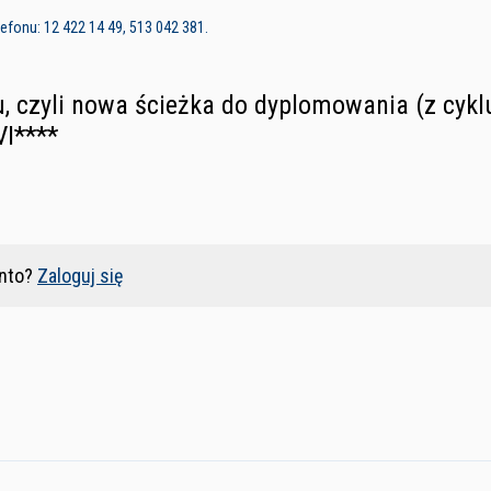
fonu: 12 422 14 49, 513 042 381.
, czyli nowa ścieżka do dyplomowania (z cyk
VI****
nto?
Zaloguj się