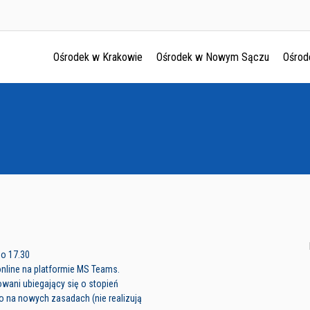
Ośrodek w Krakowie
Ośrodek w Nowym Sączu
Ośrod
Ośrodek w Krakowie
Ośrodek w Nowym Sączu
Ośrodek w Oświęcimu
Ośrodek w Tarnowie
do 17.30
online na platformie MS Teams.
wani ubiegający się o stopień
 na nowych zasadach (nie realizują