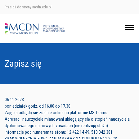
Przejdź do strony mcdn.edu.pl
Ośrodek w Krakowie
Ośrodek w Nowym Sączu
Ośrodek w Oświęcimu
Zapisz się
Ośrodek w Tarnowie
06.11.2023
poniedziałek godz. od 16.00 do 17.30
Zajęcia odbędą się zdalnie online na platformie MS Teams.
Adresaci: nauczyciele mianowani ubiegający się o stopień nauczyciela
dyplomowanego na nowych zasadach (nie realizują stażu)
Informacje pod numerem telefonu: 12 422 14 49, 513 042 381.
BRAK WOLNYCH MIEJSC. ZAPRASZAMY NA GRUPĘ II 15.11.2023