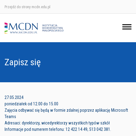
Przejdź do strony mcdn.edu.pl
Ośrodek w Krakowie
Ośrodek w Nowym Sączu
Ośrodek w Oświęcimu
Zapisz się
Ośrodek w Tarnowie
27.05.2024
poniedziałek od 12.00 do 15.00
Zajęcia odbywać się będą w formie zdalnej poprzez aplikację Microsoft
Teams
Adresaci: dyrektorzy, wicedyrektorzy wszystkich typów szkół
Informacje pod numerem telefonu: 12 422 14 49, 513 042 381.