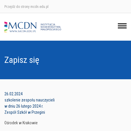
Przejdź do strony mcdn.edu.pl
Ośrodek w Krakowie
Ośrodek w Nowym Sączu
Ośrodek w Oświęcimu
Zapisz się
Ośrodek w Tarnowie
26.02.2024
szkolenie zespołu nauczycieli
w dniu 26 lutego 2024 r.
Zespół Szkół w Przegini
Ośrodek w Krakowie