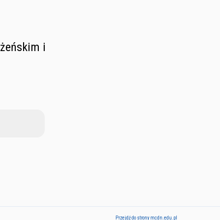
łżeńskim i
Przejdź do strony mcdn.edu.pl