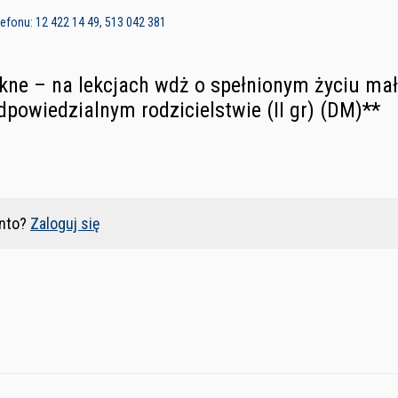
m
efonu: 12 422 14 49, 513 042 381
ękne – na lekcjach wdż o spełnionym życiu ma
powiedzialnym rodzicielstwie (II gr) (DM)**
nto?
Zaloguj się