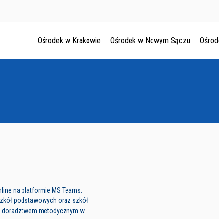
Ośrodek w Krakowie
Ośrodek w Nowym Sączu
Ośrod
Ośrodek w Krakowie
Ośrodek w Nowym Sączu
Ośrodek w Oświęcimu
Ośrodek w Tarnowie
nline na platformie MS Teams.
 szkół podstawowych oraz szkół
i doradztwem metodycznym w