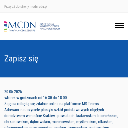
Przejdź do strony mcdn.edu.pl
Ośrodek w Krakowie
Ośrodek w Nowym Sączu
Ośrodek w Oświęcimu
Zapisz się
Ośrodek w Tarnowie
20.05.2025
wtorek w godzinach od 16:30 do 18:00.
Zajęcia odbędą się zdalnie online na platformie MS Teams.
Adresaci: nauczyciele plastyki szkół podstawowych objętych
doradztwem w mieście Kraków i powiatach: krakowskim, bocheńskim,
chrzanowskim, dąbrowskim, miechowskim, myślenickim, olkuskim,
oświęcimskim, proszowickim, suskim, tarnowskim, wadowickim,