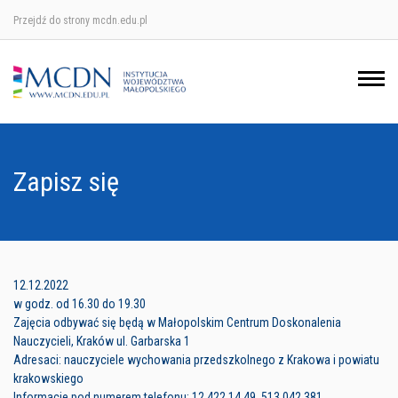
Przejdź do strony mcdn.edu.pl
Ośrodek w Krakowie
Ośrodek w Nowym Sączu
Ośrodek w Oświęcimu
Zapisz się
Ośrodek w Tarnowie
12.12.2022
w godz. od 16.30 do 19.30
Zajęcia odbywać się będą w Małopolskim Centrum Doskonalenia
Nauczycieli, Kraków ul. Garbarska 1
Adresaci: nauczyciele wychowania przedszkolnego z Krakowa i powiatu
krakowskiego
Informacje pod numerem telefonu: 12 422 14 49, 513 042 381