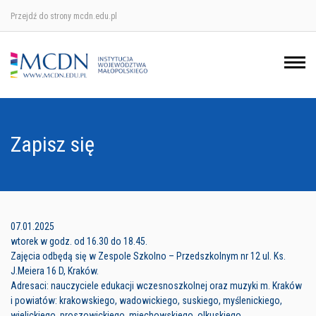
Przejdź do strony mcdn.edu.pl
Ośrodek w Krakowie
Ośrodek w Nowym Sączu
Ośrodek w Oświęcimu
Zapisz się
Ośrodek w Tarnowie
07.01.2025
wtorek w godz. od 16.30 do 18.45.
Zajęcia odbędą się w Zespole Szkolno – Przedszkolnym nr 12 ul. Ks.
J.Meiera 16 D, Kraków.
Adresaci: nauczyciele edukacji wczesnoszkolnej oraz muzyki m. Kraków
i powiatów: krakowskiego, wadowickiego, suskiego, myślenickiego,
wielickiego, proszowickiego, miechowskiego, olkuskiego,