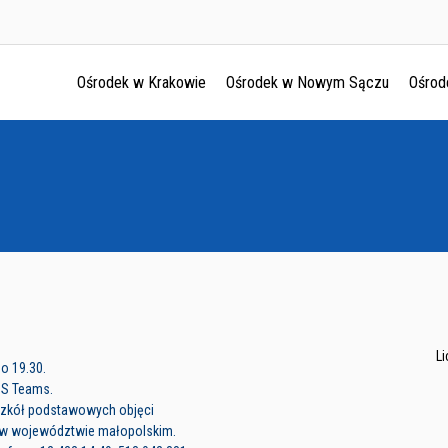
Ośrodek w Krakowie
Ośrodek w Nowym Sączu
Ośrod
Ośrodek w Krakowie
Ośrodek w Nowym Sączu
Ośrodek w Oświęcimu
Ośrodek w Tarnowie
L
o 19.30.
MS Teams.
szkół podstawowych objęci
w województwie małopolskim.