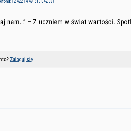
fonu: 12 422 14 49, 513 042 381.
faj nam…” – Z uczniem w świat wartości. Spotk
nto?
Zaloguj się