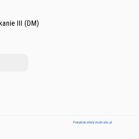
anie III (DM)
Przejdź do strony mcdn.edu.pl