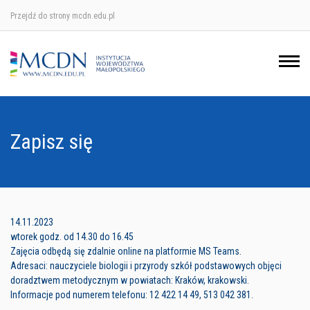
Przejdź do strony mcdn.edu.pl
Ośrodek w Krakowie
Ośrodek w Nowym Sączu
Ośrodek w Oświęcimu
Zapisz się
Ośrodek w Tarnowie
14.11.2023
wtorek godz. od 14.30 do 16.45
Zajęcia odbędą się zdalnie online na platformie MS Teams.
Adresaci: nauczyciele biologii i przyrody szkół podstawowych objęci
doradztwem metodycznym w powiatach: Kraków, krakowski.
Informacje pod numerem telefonu: 12 422 14 49, 513 042 381.