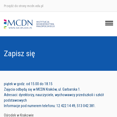
Przejdź do strony mcdn.edu.pl
Ośrodek w Krakowie
Ośrodek w Nowym Sączu
Ośrodek w Oświęcimu
Zapisz się
Ośrodek w Tarnowie
piątek w godz. od 15.00 do 18.15
Zajęcia odbędą się w MCDN Kraków, ul. Garbarska 1.
Adresaci: dyrektorzy, nauczyciele, wychowawcy przedszkoli i szkół
podstawowych
Informacje pod numerem telefonu: 12 422 14 49, 513 042 381.
Ośrodek w Krakowie