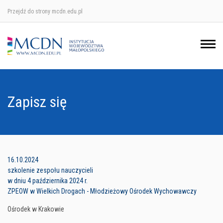
Przejdź do strony mcdn.edu.pl
Ośrodek w Krakowie
Ośrodek w Nowym Sączu
Ośrodek w Oświęcimu
Zapisz się
Ośrodek w Tarnowie
16.10.2024
szkolenie zespołu nauczycieli
w dniu 4 października 2024 r.
ZPEOW w Wielkich Drogach - Młodzieżowy Ośrodek Wychowawczy
Ośrodek w Krakowie