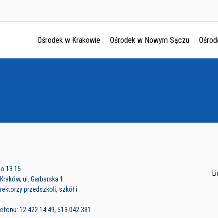
Ośrodek w Krakowie
Ośrodek w Nowym Sączu
Ośrod
Ośrodek w Krakowie
Ośrodek w Nowym Sączu
Ośrodek w Oświęcimu
Ośrodek w Tarnowie
o 13.15.
L
raków, ul. Garbarska 1.
rektorzy przedszkoli, szkół i
fonu: 12 422 14 49, 513 042 381.