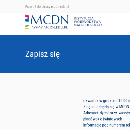
Przejdź do strony mcdn.edu.pl
Zapisz się
czwartek w godz. od 10.00 d
Zajęcia odbędą się w MCDN K
Adresaci: dyrektorzy, wicedy
placówek oświatowych
Informacje pod numerem tele