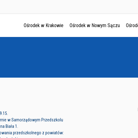
Ośrodek w Krakowie
Ośrodek w Nowym Sączu
Ośrod
Ośrodek w Krakowie
Ośrodek w Nowym Sączu
Ośrodek w Oświęcimu
Ośrodek w Tarnowie
9.15.
narnie w Samorządowym Przedszkolu
na Biała 1.
howania przedszkolnego z powiatów: