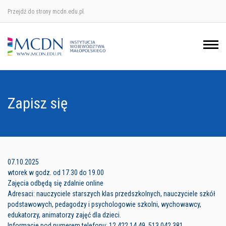
Przejdź do strony mcdn.edu.pl
Ośrodek w Krakowie
Ośrodek w Nowym Sączu
Ośrodek w Oświęcimu
Zapisz się
Ośrodek w Tarnowie
07.10.2025
wtorek w godz. od 17.30 do 19.00
Zajęcia odbędą się zdalnie online
Adresaci: nauczyciele starszych klas przedszkolnych, nauczyciele szkół
podstawowych, pedagodzy i psychologowie szkolni, wychowawcy,
edukatorzy, animatorzy zajęć dla dzieci.
Informacje pod numerem telefonu: 12 422 14 49, 513 042 381.