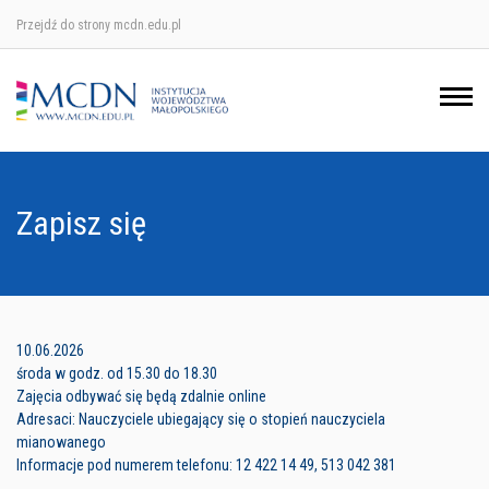
Przejdź do strony mcdn.edu.pl
Ośrodek w Krakowie
Ośrodek w Nowym Sączu
Ośrodek w Oświęcimu
Zapisz się
Ośrodek w Tarnowie
10.06.2026
środa w godz. od 15.30 do 18.30
Zajęcia odbywać się będą zdalnie online
Adresaci: Nauczyciele ubiegający się o stopień nauczyciela
mianowanego
Informacje pod numerem telefonu: 12 422 14 49, 513 042 381