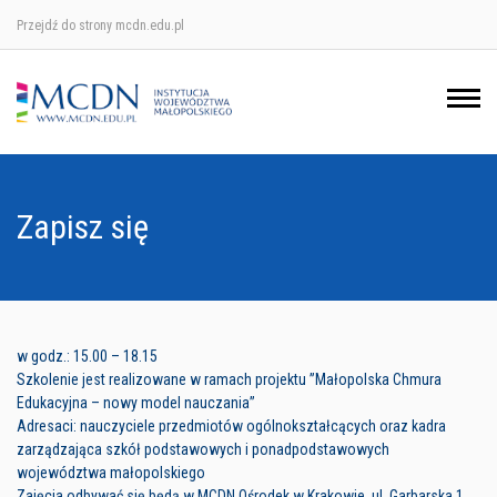
Przejdź do strony mcdn.edu.pl
Ośrodek w Krakowie
Ośrodek w Nowym Sączu
Ośrodek w Oświęcimu
Zapisz się
Ośrodek w Tarnowie
w godz.: 15.00 – 18.15
Szkolenie jest realizowane w ramach projektu ”Małopolska Chmura
Edukacyjna – nowy model nauczania”
Adresaci: nauczyciele przedmiotów ogólnokształcących oraz kadra
zarządzająca szkół podstawowych i ponadpodstawowych
województwa małopolskiego
Zajęcia odbywać się będą w MCDN Ośrodek w Krakowie, ul. Garbarska 1