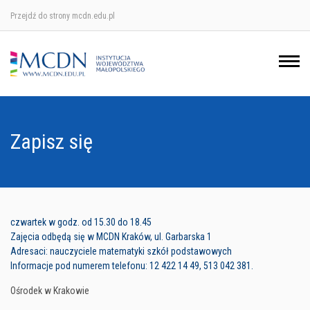
Przejdź do strony mcdn.edu.pl
Ośrodek w Krakowie
Ośrodek w Nowym Sączu
Ośrodek w Oświęcimu
Zapisz się
Ośrodek w Tarnowie
czwartek w godz. od 15.30 do 18.45
Zajęcia odbędą się w MCDN Kraków, ul. Garbarska 1
Adresaci: nauczyciele matematyki szkół podstawowych
Informacje pod numerem telefonu: 12 422 14 49, 513 042 381.
Ośrodek w Krakowie