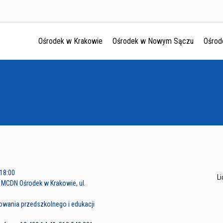
Ośrodek w Krakowie
Ośrodek w Nowym Sączu
Ośrod
Ośrodek w Krakowie
Ośrodek w Nowym Sączu
Ośrodek w Oświęcimu
Ośrodek w Tarnowie
 18:00
L
 MCDN Ośrodek w Krakowie, ul.
owania przedszkolnego i edukacji