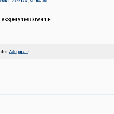
efonu: 12 422 14 49, 513 042 381
e eksperymentowanie
nto?
Zaloguj się