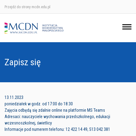
Przejdź do strony mcdn.edu.pl
Ośrodek w Krakowie
Ośrodek w Nowym Sączu
Ośrodek w Oświęcimu
Zapisz się
Ośrodek w Tarnowie
13.11.2023
poniedziałek w godz. od 17:00 do 18:30
Zajęcia odbędą się zdalnie online na platformie MS Teams
Adresaci: nauczyciele wychowania przedszkolnego, edukacji
wczesnoszkolnej, świetlicy
Informacje pod numerem telefonu: 12 422 14 49, 513 042 381