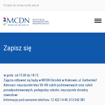
Przejdź do strony mcdn.edu.pl
Ośrodek w Krakowie
Ośrodek w Nowym Sączu
Ośrodek w Oświęcimu
Zapisz się
Ośrodek w Tarnowie
w godz. od 15.00 do 18.15
Zajęcia odbywać się będą w MCDN Ośrodek w Krakowie, ul. Garbarska1
Adresaci: nauczyciele klas VII‑VIII szkół podstawowych oraz szkół
ponadpodstawowych, pedagodzy szkolni, nauczyciele doradcy
zawodowi
Informacje pod numerem telefonu: 12 422 14 49, 513 042 381