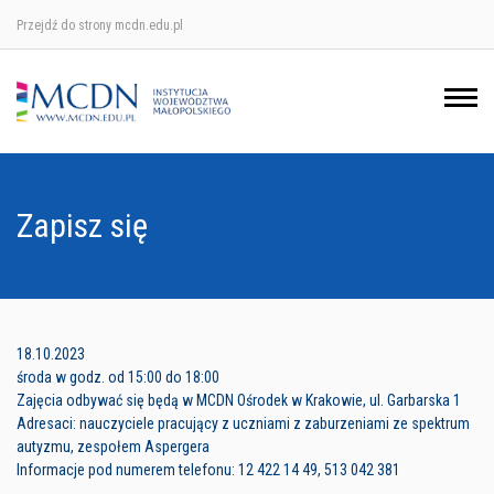
Przejdź do strony mcdn.edu.pl
Ośrodek w Krakowie
Ośrodek w Nowym Sączu
Ośrodek w Oświęcimu
Zapisz się
Ośrodek w Tarnowie
18.10.2023
środa w godz. od 15:00 do 18:00
Zajęcia odbywać się będą w MCDN Ośrodek w Krakowie, ul. Garbarska 1
Adresaci: nauczyciele pracujący z uczniami z zaburzeniami ze spektrum
autyzmu, zespołem Aspergera
Informacje pod numerem telefonu: 12 422 14 49, 513 042 381