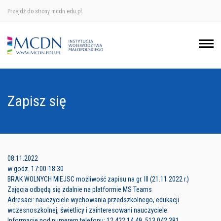
Przejdź do strony mcdn.edu.pl
Ośrodek w Krakowie
Ośrodek w Nowym Sączu
Ośrodek w Oświęcimu
Zapisz się
Ośrodek w Tarnowie
08.11.2022
w godz. 17:00-18:30
BRAK WOLNYCH MIEJSC możliwość zapisu na gr. III (21.11.2022 r.)
Zajęcia odbędą się zdalnie na platformie MS Teams
Adresaci: nauczyciele wychowania przedszkolnego, edukacji
wczesnoszkolnej, świetlicy i zainteresowani nauczyciele
Informacje pod numerem telefonu: 12 422 14 49, 513 042 381