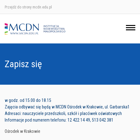
Przejdź do strony mcdn.edu.pl
Ośrodek w Krakowie
Ośrodek w Nowym Sączu
Ośrodek w Oświęcimu
Zapisz się
Ośrodek w Tarnowie
w godz. od 15.00 do 18.15
Zajęcia odbywać się będą w MCDN Ośrodek w Krakowie, ul. Garbarska1
Adresaci: nauczyciele przedszkoli, szkół i placówek oświatowych
Informacje pod numerem telefonu: 12 422 14 49, 513 042 381
Ośrodek w Krakowie