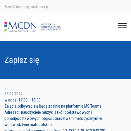
Przejdź do strony mcdn.edu.pl
Ośrodek w Krakowie
Ośrodek w Nowym Sączu
Ośrodek w Oświęcimu
Zapisz się
Ośrodek w Tarnowie
23.02.2022
w godz. 17.00 – 18.30
Zajęcia odbywać się będą zdalnie na platformie MS Teams
Adresaci: nauczyciele muzyki szkół podstawowych i
ponadpodstawowych objęci doradztwem metodycznym w
województwie małopolskim
Informacje pod numerem telefonu: 12 422 14 49, 513 042 381