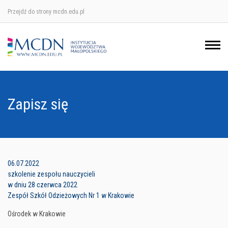
Przejdź do strony mcdn.edu.pl
Ośrodek w Krakowie
Ośrodek w Nowym Sączu
Ośrodek w Oświęcimu
Zapisz się
Ośrodek w Tarnowie
06.07.2022
szkolenie zespołu nauczycieli
w dniu 28 czerwca 2022
Zespół Szkół Odzieżowych Nr 1 w Krakowie
Ośrodek w Krakowie