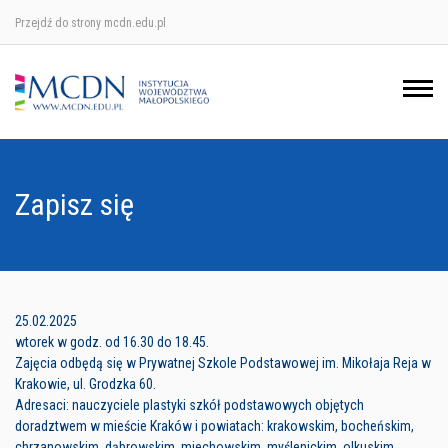
Przejdź do strony mcdn.edu.pl
Ośrodek w Krakowie
Ośrodek w Nowym Sączu
Ośrodek w Oświęcimu
Zapisz się
Ośrodek w Tarnowie
25.02.2025
wtorek w godz. od 16.30 do 18.45.
Zajęcia odbędą się w Prywatnej Szkole Podstawowej im. Mikołaja Reja w
Krakowie, ul. Grodzka 60.
Adresaci: nauczyciele plastyki szkół podstawowych objętych
doradztwem w mieście Kraków i powiatach: krakowskim, bocheńskim,
chrzanowskim, dąbrowskim, miechowskim, myślenickim, olkuskim,