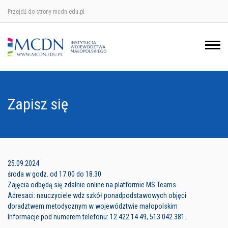
Przejdź do strony mcdn.edu.pl
Ośrodek w Krakowie
Ośrodek w Nowym Sączu
Ośrodek w Oświęcimu
Zapisz się
Ośrodek w Tarnowie
25.09.2024
środa w godz. od 17.00 do 18.30
Zajęcia odbędą się zdalnie online na platformie MS Teams
Adresaci: nauczyciele wdż szkół ponadpodstawowych objęci
doradztwem metodycznym w województwie małopolskim
Informacje pod numerem telefonu: 12 422 14 49, 513 042 381.