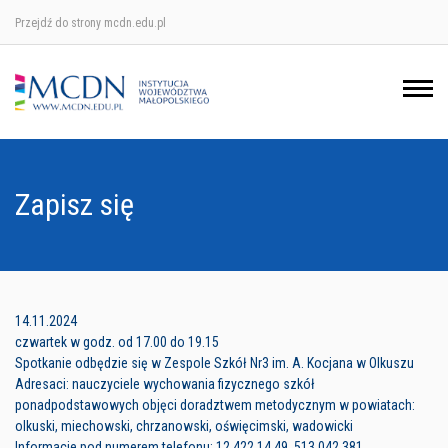
Przejdź do strony mcdn.edu.pl
Ośrodek w Krakowie
Ośrodek w Nowym Sączu
Ośrodek w Oświęcimu
Zapisz się
Ośrodek w Tarnowie
14.11.2024
czwartek w godz. od 17.00 do 19.15
Spotkanie odbędzie się w Zespole Szkół Nr3 im. A. Kocjana w Olkuszu
Adresaci: nauczyciele wychowania fizycznego szkół
ponadpodstawowych objęci doradztwem metodycznym w powiatach:
olkuski, miechowski, chrzanowski, oświęcimski, wadowicki
Informacje pod numerem telefonu: 12 422 14 49, 513 042 381.