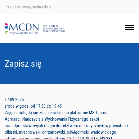
Przejdź do strony mcdn.edu.pl
Ośrodek w Krakowie
Ośrodek w Nowym Sączu
Ośrodek w Oświęcimu
Zapisz się
Ośrodek w Tarnowie
17.09.2025
środa w godz. od 17.30 do 19.45
Zajęcia odbędą się zdalnie online na platformie MS Teams
Adresaci: Nauczyciele Wychowania Fizycznego szkół
ponadpodstawowych objęci doradztwem metodycznym w powiatach:
olkuski, miechowski, chrzanowski, oświęcimski, wadowickiego
Informacje pod numerem telefonu: 12 422 14 49, 513 042 381.