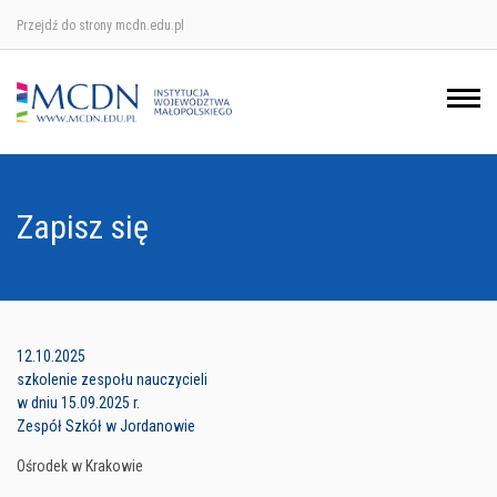
Przejdź do strony mcdn.edu.pl
Ośrodek w Krakowie
Ośrodek w Nowym Sączu
Ośrodek w Oświęcimu
Zapisz się
Ośrodek w Tarnowie
12.10.2025
szkolenie zespołu nauczycieli
w dniu 15.09.2025 r.
Zespół Szkół w Jordanowie
Ośrodek w Krakowie