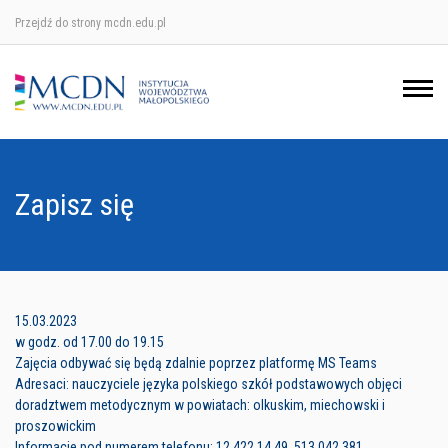
Przejdź do strony mcdn.edu.pl
Ośrodek w Krakowie
Ośrodek w Nowym Sączu
Ośrodek w Oświęcimu
Zapisz się
Ośrodek w Tarnowie
15.03.2023
w godz. od 17.00 do 19.15
Zajęcia odbywać się będą zdalnie poprzez platformę MS Teams
Adresaci: nauczyciele języka polskiego szkół podstawowych objęci
doradztwem metodycznym w powiatach: olkuskim, miechowski i
proszowickim
Informacje pod numerem telefonu: 12 422 14 49, 513 042 381