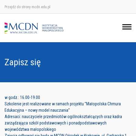
Przejdź do strony mcdn.edu.pl
Ośrodek w Krakowie
Ośrodek w Nowym Sączu
Ośrodek w Oświęcimu
Zapisz się
Ośrodek w Tarnowie
w godz.: 16.00-19.00
Szkolenie jest realizowane w ramach projektu ”Małopolska Chmura
Edukacyjna – nowy model nauczania”
Adresaci: nauczyciele przedmiotów ogólnokształcących oraz kadra
zarządzająca szkół podstawowych i ponadpodstawowych
województwa małopolskiego
Zajęcia odbywać się będą w MCDN Ośrodek w Krakowie, ul. Garbarska 1