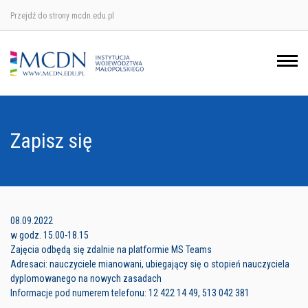
Przejdź do strony mcdn.edu.pl
Ośrodek w Krakowie
Ośrodek w Nowym Sączu
Ośrodek w Oświęcimu
Zapisz się
Ośrodek w Tarnowie
08.09.2022
w godz. 15.00-18.15
Zajęcia odbędą się zdalnie na platformie MS Teams
Adresaci: nauczyciele mianowani, ubiegający się o stopień nauczyciela
dyplomowanego na nowych zasadach
Informacje pod numerem telefonu: 12 422 14 49, 513 042 381