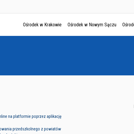
Ośrodek w Krakowie
Ośrodek w Nowym Sączu
Ośrod
Ośrodek w Krakowie
Ośrodek w Nowym Sączu
Ośrodek w Oświęcimu
Ośrodek w Tarnowie
line na platformie poprzez aplikację
howania przedszkolnego z powiatów