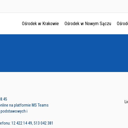
Ośrodek w Krakowie
Ośrodek w Nowym Sączu
Ośrod
Ośrodek w Krakowie
Ośrodek w Nowym Sączu
Ośrodek w Oświęcimu
Ośrodek w Tarnowie
18.45
L
online na platformie MS Teams
ł podstawowych i
efonu: 12 422 14 49, 513 042 381