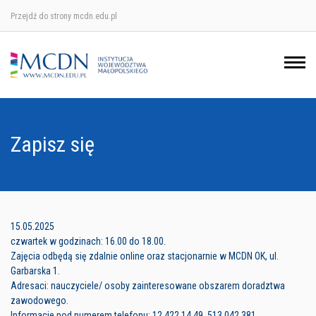
Przejdź do strony mcdn.edu.pl
Ośrodek w Krakowie
Ośrodek w Nowym Sączu
Ośrodek w Oświęcimu
Zapisz się
Ośrodek w Tarnowie
15.05.2025
czwartek w godzinach: 16.00 do 18.00.
Zajęcia odbędą się zdalnie online oraz stacjonarnie w MCDN OK, ul.
Garbarska 1.
Adresaci: nauczyciele/ osoby zainteresowane obszarem doradztwa
zawodowego.
Informacje pod numerem telefonu: 12 422 14 49, 513 042 381.