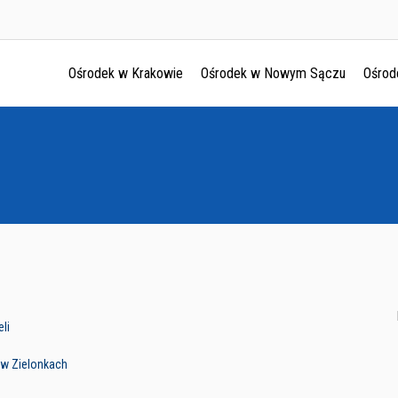
Ośrodek w Krakowie
Ośrodek w Nowym Sączu
Ośrod
Ośrodek w Krakowie
Ośrodek w Nowym Sączu
Ośrodek w Oświęcimu
Ośrodek w Tarnowie
li
w Zielonkach