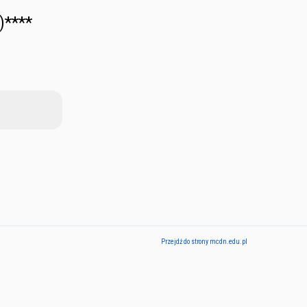
)****
Przejdź do strony mcdn.edu.pl