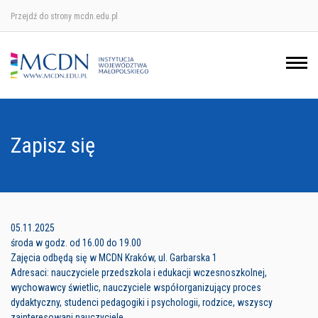
Przejdź do strony mcdn.edu.pl
Ośrodek w Krakowie
Ośrodek w Nowym Sączu
Ośrodek w Oświęcimu
Zapisz się
Ośrodek w Tarnowie
05.11.2025
środa w godz. od 16.00 do 19.00
Zajęcia odbędą się w MCDN Kraków, ul. Garbarska 1
Adresaci: nauczyciele przedszkola i edukacji wczesnoszkolnej,
wychowawcy świetlic, nauczyciele współorganizujący proces
dydaktyczny, studenci pedagogiki i psychologii, rodzice, wszyscy
zainteresowani nauczyciele