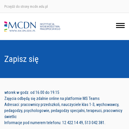
Przejdź do strony mcdn.edu.pl
Ośrodek w Krakowie
Ośrodek w Nowym Sączu
Ośrodek w Oświęcimu
Zapisz się
Ośrodek w Tarnowie
wtorek w godz. od 16.00 do 19.15
Zajęcia odbędą się zdalnie online na platformie MS Teams
Adresaci: pracownicy przedszkoli, nauczyciele klas 1-3, wychowawcy,
pedagodzy, psychologowie, pedagodzy specjalni, terapeuci, pracownicy
świetlic
Informacje pod numerem telefonu: 12 422 14 49, 513 042 381.