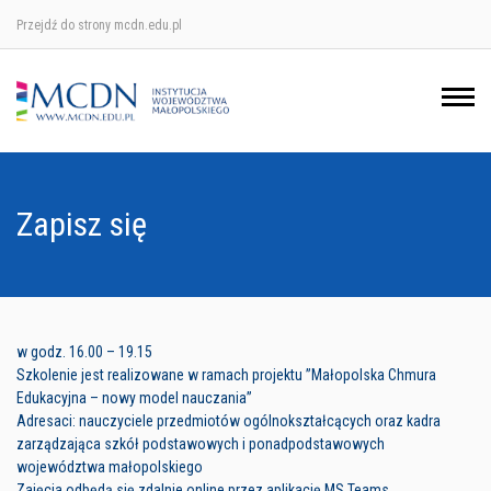
Przejdź do strony mcdn.edu.pl
Ośrodek w Krakowie
Ośrodek w Nowym Sączu
Ośrodek w Oświęcimu
Zapisz się
Ośrodek w Tarnowie
w godz. 16.00 – 19.15
Szkolenie jest realizowane w ramach projektu ”Małopolska Chmura
Edukacyjna – nowy model nauczania”
Adresaci: nauczyciele przedmiotów ogólnokształcących oraz kadra
zarządzająca szkół podstawowych i ponadpodstawowych
województwa małopolskiego
Zajęcia odbędą się zdalnie online przez aplikację MS Teams