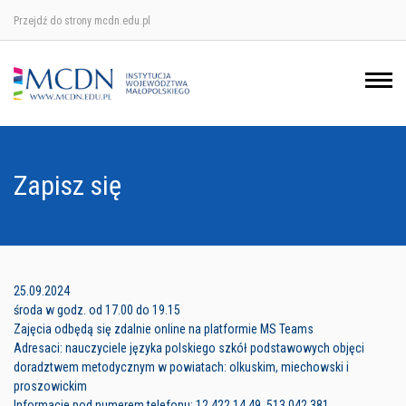
Przejdź do strony mcdn.edu.pl
Ośrodek w Krakowie
Ośrodek w Nowym Sączu
Ośrodek w Oświęcimu
Zapisz się
Ośrodek w Tarnowie
25.09.2024
środa w godz. od 17.00 do 19.15
Zajęcia odbędą się zdalnie online na platformie MS Teams
Adresaci: nauczyciele języka polskiego szkół podstawowych objęci
doradztwem metodycznym w powiatach: olkuskim, miechowski i
proszowickim
Informacje pod numerem telefonu: 12 422 14 49, 513 042 381.