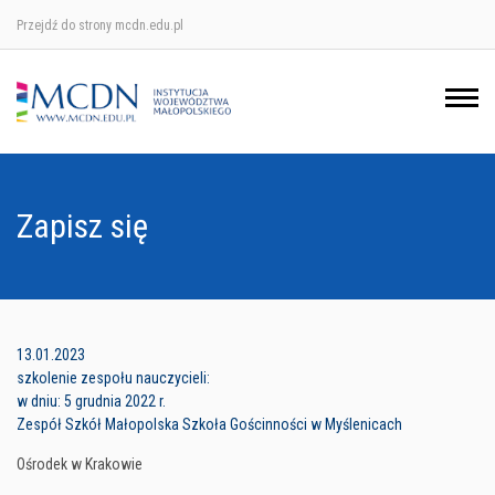
Przejdź do strony mcdn.edu.pl
Ośrodek w Krakowie
Ośrodek w Nowym Sączu
Ośrodek w Oświęcimu
Zapisz się
Ośrodek w Tarnowie
13.01.2023
szkolenie zespołu nauczycieli:
w dniu: 5 grudnia 2022 r.
Zespół Szkół Małopolska Szkoła Gościnności w Myślenicach
Ośrodek w Krakowie