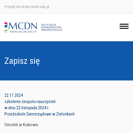
Przejdź do strony mcdn.edu.pl
Ośrodek w Krakowie
Ośrodek w Nowym Sączu
Ośrodek w Oświęcimu
Zapisz się
Ośrodek w Tarnowie
22.11.2024
szkolenie zespołu nauczycieli
w dniu 22 listopada 2024 r.
Przedszkole Samorządowe w Zielonkach
Ośrodek w Krakowie