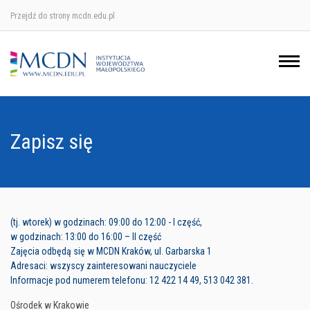
Przejdź do strony mcdn.edu.pl
Ośrodek w Krakowie
Ośrodek w Nowym Sączu
Ośrodek w Oświęcimu
Zapisz się
Ośrodek w Tarnowie
(tj. wtorek) w godzinach: 09:00 do 12:00 - I część,
w godzinach: 13:00 do 16:00 – II część
Zajęcia odbędą się w MCDN Kraków, ul. Garbarska 1
Adresaci: wszyscy zainteresowani nauczyciele
Informacje pod numerem telefonu: 12 422 14 49, 513 042 381.
Ośrodek w Krakowie