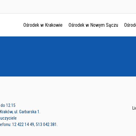
Ośrodek w Krakowie
Ośrodek w Nowym Sączu
Ośrod
Ośrodek w Krakowie
Ośrodek w Nowym Sączu
Ośrodek w Oświęcimu
Ośrodek w Tarnowie
 do 12.15
L
raków, ul. Garbarska 1.
auczyciele
fonu: 12 422 14 49, 513 042 381.