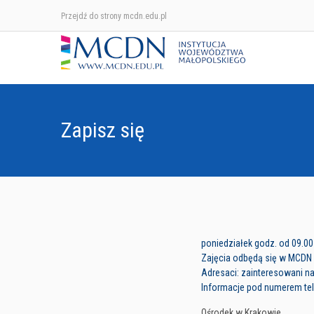
Przejdź do strony mcdn.edu.pl
Zapisz się
poniedziałek godz. od 09.00
Zajęcia odbędą się w MCDN K
Adresaci: zainteresowani n
Informacje pod numerem tele
Ośrodek w Krakowie