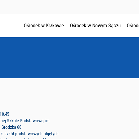
Ośrodek w Krakowie
Ośrodek w Nowym Sączu
Ośrod
Ośrodek w Krakowie
Ośrodek w Nowym Sączu
Ośrodek w Oświęcimu
Ośrodek w Tarnowie
 18.45
tnej Szkole Podstawowej im.
. Grodzka 60
tyki szkół podstawowych objętych