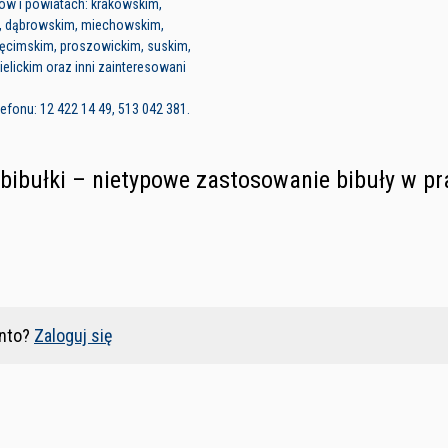
ów i powiatach: krakowskim,
, dąbrowskim, miechowskim,
ięcimskim, proszowickim, suskim,
elickim oraz inni zainteresowani
fonu: 12 422 14 49, 513 042 381.
z bibułki – nietypowe zastosowanie bibuły w p
nto?
Zaloguj się