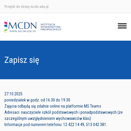
Przejdź do strony mcdn.edu.pl
Ośrodek w Krakowie
Ośrodek w Nowym Sączu
Ośrodek w Oświęcimu
Zapisz się
Ośrodek w Tarnowie
27.10.2025
poniedziałek w godz. od 16.30 do 19.30
Zajęcia odbędą się zdalnie online na platformie MS Teams
Adresaci: nauczyciele szkół podstawowych i ponadpodstawowych (ze
szczególnym uwzględnieniem wychowawców klas)
Informacje pod numerem telefonu: 12 422 14 49, 513 042 381.