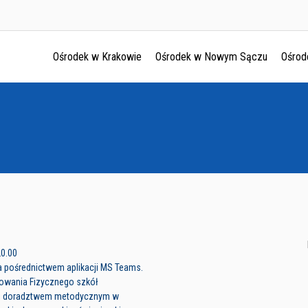
Ośrodek w Krakowie
Ośrodek w Nowym Sączu
Ośrod
Ośrodek w Krakowie
Ośrodek w Nowym Sączu
Ośrodek w Oświęcimu
Ośrodek w Tarnowie
20.00
a pośrednictwem aplikacji MS Teams.
howania Fizycznego szkół
i doradztwem metodycznym w